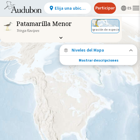
Participar
Elija una ubicación
Patamarilla Menor
Migración de especies
Tringa flavipes
Niveles del Mapa
Mostrar descripciones
Conexiones de especies
Elija cualquier ubicación en el mapa para
ver dónde más se han vuelto a encontrar
aves marcadas de esta especie.
Ubicaciones con disponibilidad
datos
Ubicaciones conectadas
Gama de especies por estación
Gama de verano
Rango de invierno