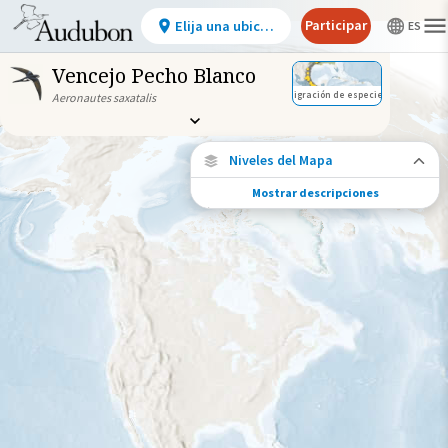
Participar
Elija una ubicación
Vencejo Pecho Blanco
Migración de especies
Aeronautes saxatalis
Niveles del Mapa
Mostrar descripciones
Migración de especies
Vea dónde viaja esta especie durante todo
el año.
Abundancia de esta especie
Muy bajo
Bajo
Moderada
Alto
Muy alto
Gama de especies por estación
Gama de verano
Rango de invierno