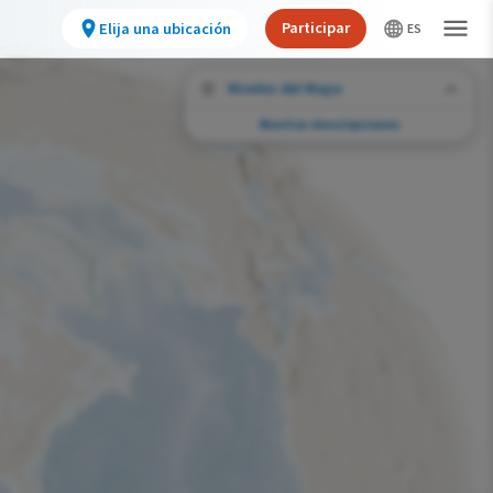
Participar
Elija una ubicación
Niveles del Mapa
Mostrar descripciones
Desafíos de conservación
Vea la huella de actividades humanas
seleccionadas y cambios ambientales en
todo el hemisferio.
Abundancia de esta especie
Muy bajo
Bajo
Moderada
Alto
Muy alto
Desafío de la Huella de la Conservación
Improbable
Bajo
Moderada
Alto
Muy alto
0%
>0%-10%
11%-30%
31%-70%
71%-100%
Gama de especies por estación
Gama de verano