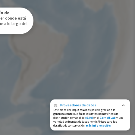
Rango de invierno
ío de
Rango a lo largo del año
ver dónde está
e a lo largo del
Proveedores de datos
Este mapa del
ExplorAves
es posible gracias a la
generosa contribución de los datos hemisféricos de
distribución semanal de
eBird
en el
Cornell Lab
y una
variedad de fuentes de datos hemisféricos para los
desafíos de conservación.
Más información