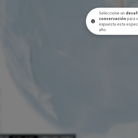
Seleccione un
desaf
conservación
para 
expuesta esta especi
año.
VEL DE EXPOSICIÓN A LO LARGO DEL TIEMPO
31 DIC
-
31 DIC