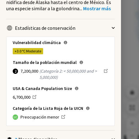
nidifica desde Alaska hasta el centro de México. Es
una especie similar a la golondrina
...
Mostrar más
Estadísticas de conservación
Vulnerabilidad climática
+3.0 °C
Moderate
Tamaño de la población mundial
7,200,000
(
Categoría 2: < 50,000,000 and >
2
5,000,000
)
USA & Canada Population Size
6,700,000
Categoría de la Lista Roja de la UICN
Preocupación menor
LC
NI