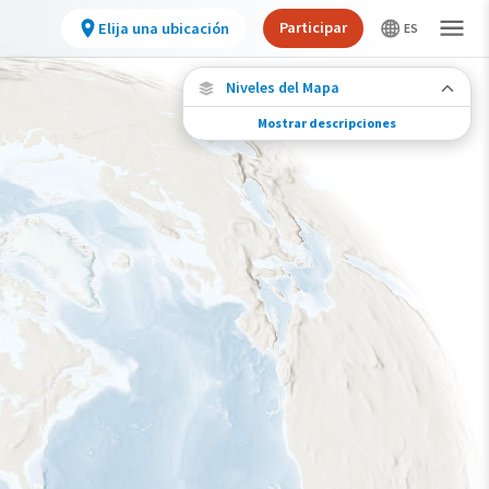
Participar
Elija una ubicación
Niveles del Mapa
Mostrar descripciones
Conexiones de especies
Elija cualquier ubicación en el mapa para ver
dónde más se han vuelto a encontrar aves
marcadas de esta especie.
Ubicaciones con disponibilidad datos
Ubicaciones conectadas
Gama de especies por estación
Gama de verano
Rango de invierno
Rango a lo largo del año