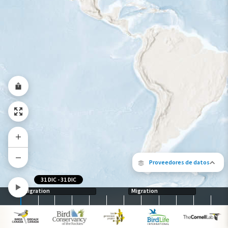
Gama de especies por estación
Gama de verano
Rango de invierno
Rango a lo largo del año
Proveedores de datos
31 DIC
-
31 DIC
Migration
Migration
Los siguientes socios contribuyeron al