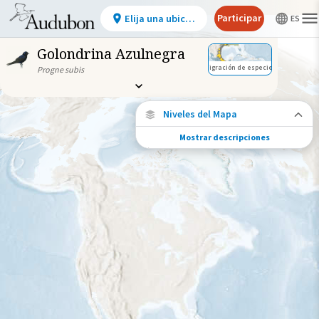
Participar
Elija una ubicación
Golondrina Azulnegra
Migración de especies
Progne subis
Niveles del Mapa
Mostrar descripciones
Migración de especies
Vea dónde viaja esta especie durante todo
el año.
Ave monitoreada
individualmente (alta
precisión)
Viaje de un pájaro rastreado
Abundancia de esta especie
Muy bajo
Bajo
Moderada
Alto
Muy alto