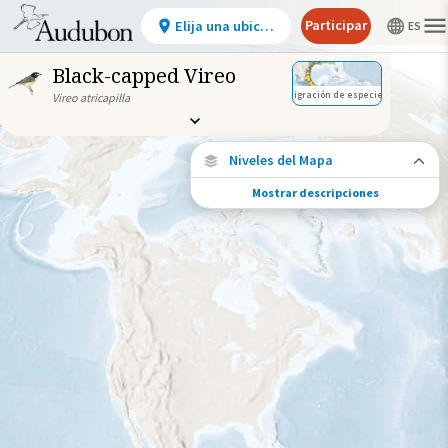
Participar
Elija una ubicación
Black-capped Vireo
Migración de especies
Vireo atricapilla
Niveles del Mapa
Mostrar descripciones
Conexiones de especies
Elija cualquier ubicación en el mapa para
ver dónde más se han vuelto a encontrar
aves marcadas de esta especie.
Ubicaciones con disponibilidad
datos
Ubicaciones conectadas
Gama de especies por estación
Gama de verano
Rango de invierno