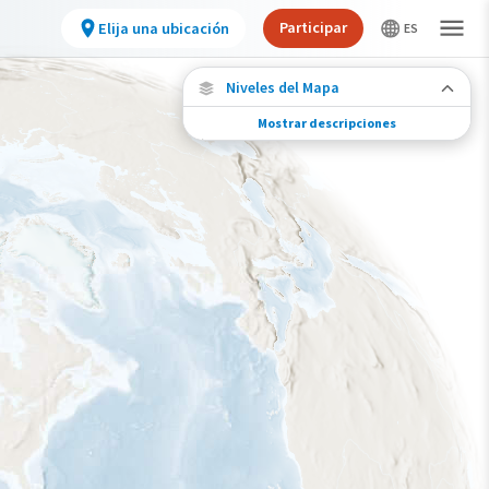
Participar
Elija una ubicación
Niveles del Mapa
Mostrar descripciones
Migración de especies
Vea dónde viaja esta especie durante todo el
año.
Abundancia de esta especie
Muy bajo
Bajo
Moderada
Alto
Muy alto
Gama de especies por estación
Gama de verano
Rango de invierno
Rango a lo largo del año