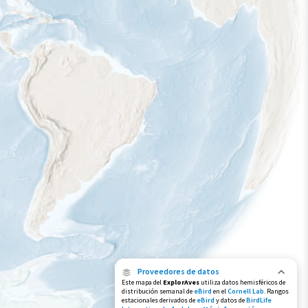
Proveedores de datos
Este mapa del
ExplorAves
utiliza datos hemisféricos de
distribución semanal de
eBird
en el
Cornell Lab
. Rangos
estacionales derivados de
eBird
y datos de
BirdLife