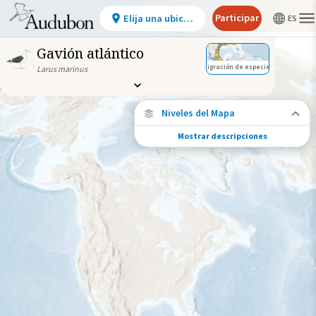
Participar
Elija una ubicación
Gavión atlántico
Migración de especies
Larus marinus
Niveles del Mapa
Mostrar descripciones
Conexiones de especies
Elija cualquier ubicación en el mapa para
ver dónde más se han vuelto a encontrar
aves marcadas de esta especie.
Ubicaciones con disponibilidad
datos
Ubicaciones conectadas
Gama de especies por estación
Gama de verano
Rango de invierno