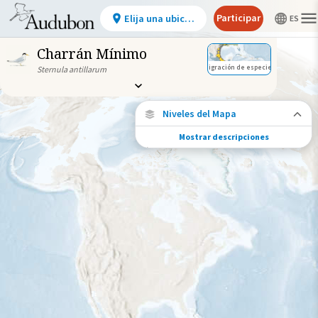
Participar
Elija una ubicación
Charrán Mínimo
Migración de especies
Sternula antillarum
Niveles del Mapa
Mostrar descripciones
Conexiones de especies
Elija cualquier ubicación en el mapa para
ver dónde más se han vuelto a encontrar
aves marcadas de esta especie.
Ubicaciones con disponibilidad
datos
Ubicaciones conectadas
Gama de especies por estación
Gama de verano
Rango de invierno