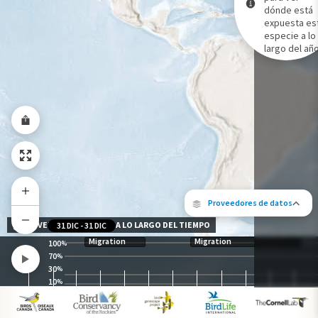
dónde está
expuesta es
Gama de especies por estación
especie a lo
Gama de verano
largo del año
Rango de invierno
Rango a lo largo del año
Proveedores de datos
NIVEL DE EXPOSICIÓN A LO LARGO DEL TIEMPO
31 DIC
-
31 DIC
Migration
Migration
100
%
70
%
30
%
10
%
Los siguientes socios contribuyeron al