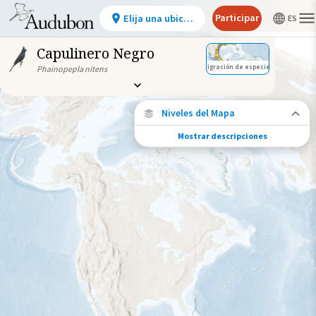
Participar
Elija una ubicación
Capulinero Negro
Migración de especies
Phainopepla nitens
Niveles del Mapa
Mostrar descripciones
Conexiones de especies
Elija cualquier ubicación en el mapa para
ver dónde más se han vuelto a encontrar
aves marcadas de esta especie.
Ubicaciones con disponibilidad
datos
Ubicaciones conectadas
Gama de especies por estación
Gama de verano
Rango de invierno