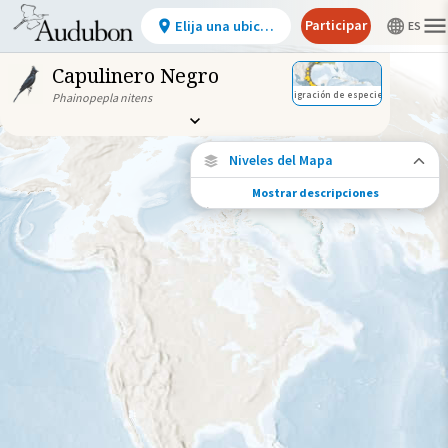
Participar
Elija una ubicación
Capulinero Negro
Migración de especies
Phainopepla nitens
Niveles del Mapa
Mostrar descripciones
Conexiones de especies
Elija cualquier ubicación en el mapa para
ver dónde más se han vuelto a encontrar
aves marcadas de esta especie.
Ubicaciones con disponibilidad
datos
Ubicaciones conectadas
Gama de especies por estación
Gama de verano
Rango de invierno