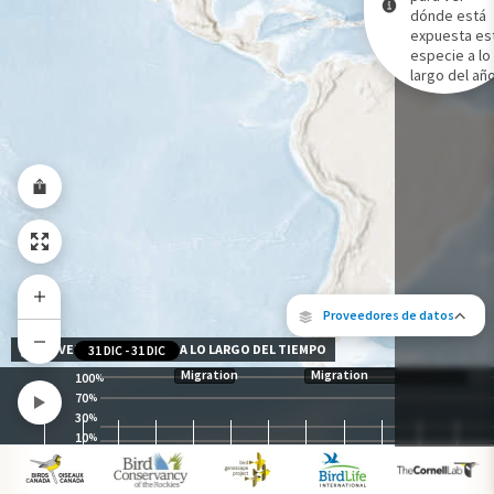
dónde está
expuesta es
Gama de especies por estación
especie a lo
Gama de verano
largo del año
Rango de invierno
Rango a lo largo del año
Proveedores de datos
NIVEL DE EXPOSICIÓN A LO LARGO DEL TIEMPO
31 DIC
-
31 DIC
Migration
Migration
100
%
70
%
30
%
10
%
Los siguientes socios contribuyeron al