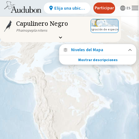
Participar
Elija una ubicación
Capulinero Negro
Migración de especies
Phainopepla nitens
Niveles del Mapa
Mostrar descripciones
Migración de especies
Vea dónde viaja esta especie durante todo
el año.
Ave monitoreada
individualmente (alta
precisión)
Viaje de un pájaro rastreado
Abundancia de esta especie
Muy bajo
Bajo
Moderada
Alto
Muy alto