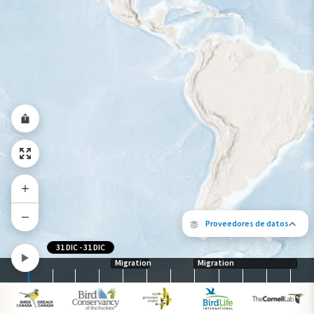
Gama de especies por estación
Gama de verano
Rango de invierno
Rango a lo largo del año
Proveedores de datos
31 DIC
-
31 DIC
Migration
Migration
Los siguientes socios contribuyeron al