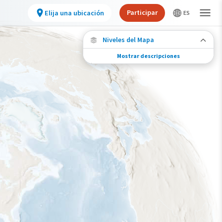
Participar
Elija una ubicación
Niveles del Mapa
Mostrar descripciones
Conexiones de especies
Elija cualquier ubicación en el mapa para ver
dónde más se han vuelto a encontrar aves
marcadas de esta especie.
Ubicaciones con disponibilidad datos
Ubicaciones conectadas
Gama de especies por estación
Gama de verano
Rango de invierno
Rango a lo largo del año