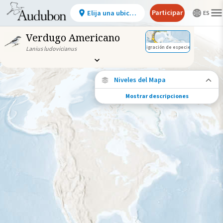
Participar
Elija una ubicación
Verdugo Americano
Migración de especies
Lanius ludovicianus
Niveles del Mapa
Mostrar descripciones
Migración de especies
Vea dónde viaja esta especie durante todo
el año.
Ave monitoreada
individualmente (alta
precisión)
Viaje de un pájaro rastreado
Abundancia de esta especie
Muy bajo
Bajo
Moderada
Alto
Muy alto