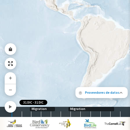
Gama de especies por estación
Gama de verano
Rango de invierno
Rango a lo largo del año
Proveedores de datos
31 DIC
-
31 DIC
Migration
Migration
Los siguientes socios contribuyeron al