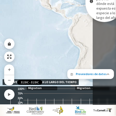
dónde está
expuesta es
Gama de especies por estación
especie a lo
Gama de verano
largo del año
Rango de invierno
Rango a lo largo del año
Proveedores de datos
NIVEL DE EXPOSICIÓN A LO LARGO DEL TIEMPO
31 DIC
-
31 DIC
Migration
Migration
100
%
70
%
30
%
10
%
Los siguientes socios contribuyeron al