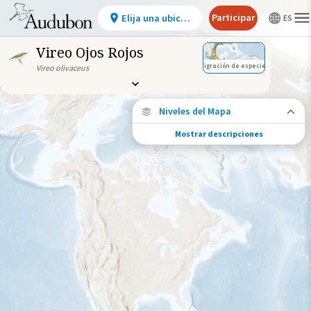
Participar
Elija una ubicación
Vireo Ojos Rojos
Migración de especies
Vireo olivaceus
Niveles del Mapa
Mostrar descripciones
Migración de especies
Vea dónde viaja esta especie durante todo
el año.
Ave monitoreada
individualmente (alta
precisión)
Viaje de un pájaro rastreado
Abundancia de esta especie
Muy bajo
Bajo
Moderada
Alto
Muy alto