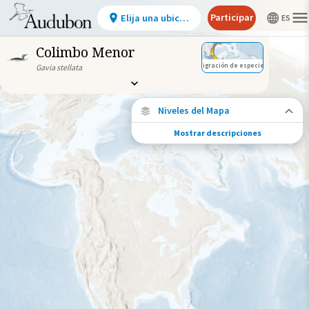
Participar
Elija una ubicación
Colimbo Menor
Migración de especies
Gavia stellata
Niveles del Mapa
Mostrar descripciones
Conexiones de especies
Elija cualquier ubicación en el mapa para
ver dónde más se han vuelto a encontrar
aves marcadas de esta especie.
Ubicaciones con disponibilidad
datos
Ubicaciones conectadas
Gama de especies por estación
Gama de verano
Rango de invierno