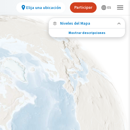
Participar
Elija una ubicación
Niveles del Mapa
Mostrar descripciones
Migración de especies
Vea dónde viaja esta especie durante todo el
año.
Ave monitoreada
individualmente (alta
precisión)
Viaje de un pájaro rastreado
Abundancia de esta especie
Muy bajo
Bajo
Moderada
Alto
Muy alto
Gama de especies por estación
Gama de verano