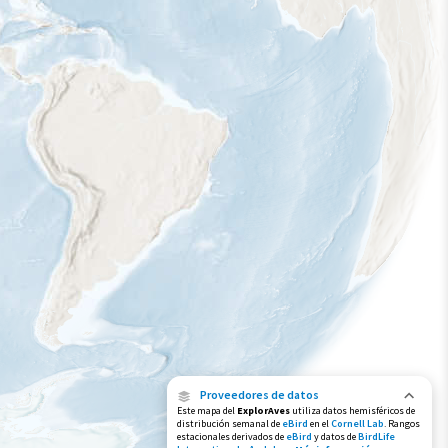
Rango de invierno
Rango a lo largo del año
Proveedores de datos
Este mapa del
ExplorAves
utiliza datos hemisféricos de
distribución semanal de
eBird
en el
Cornell Lab
. Rangos
estacionales derivados de
eBird
y datos de
BirdLife