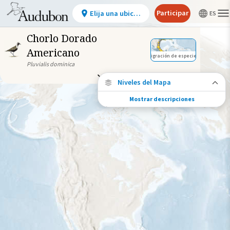
Participar
Elija una ubicación
Chorlo Dorado
Americano
Migración de especies
Pluvialis dominica
Niveles del Mapa
Mostrar descripciones
Conexiones de especies
Elija cualquier ubicación en el mapa para
ver dónde más se han vuelto a encontrar
aves marcadas de esta especie.
Ubicaciones con disponibilidad
datos
Ubicaciones conectadas
Gama de especies por estación
Gama de verano
Rango de invierno