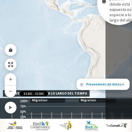
dónde está
expuesta es
Gama de especies por estación
especie a lo
Gama de verano
largo del año
Rango de invierno
Rango a lo largo del año
Proveedores de datos
NIVEL DE EXPOSICIÓN A LO LARGO DEL TIEMPO
31 DIC
-
31 DIC
Migration
Migration
100
%
70
%
30
%
10
%
Los siguientes socios contribuyeron al