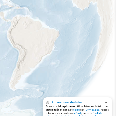
Muy bajo
Bajo
Moderada
Alto
Muy alto
Gama de especies por estación
Gama de verano
Rango de invierno
Rango a lo largo del año
Proveedores de datos
Este mapa del
ExplorAves
utiliza datos hemisféricos de
distribución semanal de
eBird
en el
Cornell Lab
. Rangos
estacionales derivados de
eBird
y datos de
BirdLife