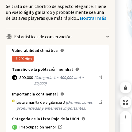
Se trata de un chorlito de aspecto elegante. Tiene
un vuelo ágil y gallardo y probablemente sea una
de las aves playeras que más rápido
...
Mostrar más
Estadísticas de conservación
Vulnerabilidad climática
+3.0 °C
High
Tamaño de la población mundial
500,000
(
Categoría 4: < 500,000 and ≥
4
50,000
)
Importancia continental
Lista amarilla de vigilancia D
(Disminuciones
pronunciadas y amenazas importantes)
Categoría de la Lista Roja de la UICN
Preocupación menor
LC