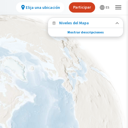
Participar
Elija una ubicación
Niveles del Mapa
Mostrar descripciones
Migración de especies
Vea dónde viaja esta especie durante todo el
año.
Ave monitoreada
individualmente (alta
precisión)
Ave monitoreada
individualmente (baja
precisión)
Brecha en los datos de
seguimiento
Viaje de un pájaro rastreado
Abundancia de esta especie