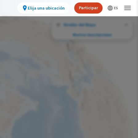
Participar
Elija una ubicación
Niveles del Mapa
Mostrar descripciones
Desafíos de conservación
Vea la huella de actividades humanas
seleccionadas y cambios ambientales en
todo el hemisferio.
Abundancia de esta especie
Muy bajo
Bajo
Moderada
Alto
Muy alto
Desafío de la Huella de la Conservación
Improbable
Bajo
Moderada
Alto
Muy alto
0%
>0%-10%
11%-30%
31%-70%
71%-100%
Gama de especies por estación
Gama de verano