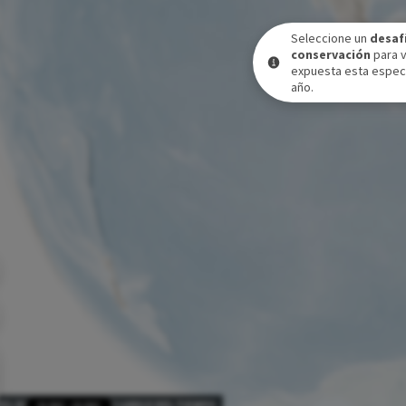
Seleccione un
desaf
conservación
para 
expuesta esta especi
año.
VEL DE EXPOSICIÓN A LO LARGO DEL TIEMPO
31 DIC
-
31 DIC