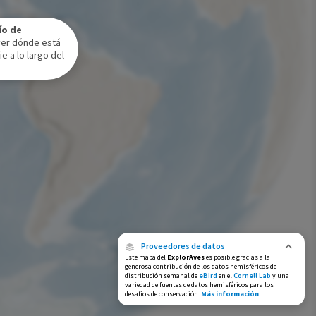
Rango de invierno
ío de
Rango a lo largo del año
ver dónde está
e a lo largo del
Proveedores de datos
Este mapa del
ExplorAves
es posible gracias a la
generosa contribución de los datos hemisféricos de
distribución semanal de
eBird
en el
Cornell Lab
y una
variedad de fuentes de datos hemisféricos para los
desafíos de conservación.
Más información