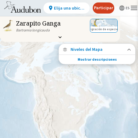
Participar
Elija una ubicación
Zarapito Ganga
Migración de especies
Bartramia longicauda
Niveles del Mapa
Mostrar descripciones
Migración de especies
Vea dónde viaja esta especie durante todo
el año.
Ave monitoreada
individualmente (alta
precisión)
Viaje de un pájaro rastreado
Abundancia de esta especie
Muy bajo
Bajo
Moderada
Alto
Muy alto