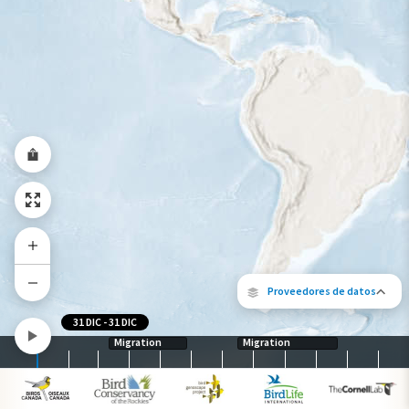
Gama de especies por estación
Gama de verano
Rango de invierno
Rango a lo largo del año
Proveedores de datos
31 DIC
-
31 DIC
Migration
Migration
Los siguientes socios contribuyeron al